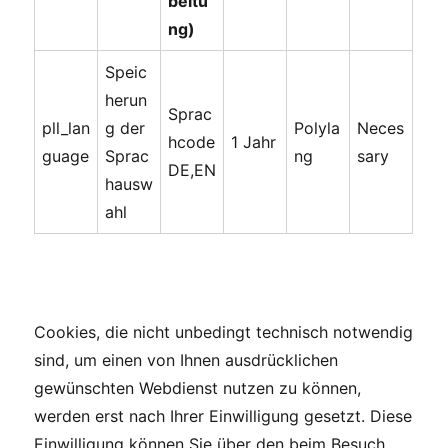
beitu
ng)
Speic
herun
Sprac
pll_lan
g der
Polyla
Neces
hcode
1 Jahr
guage
Sprac
ng
sary
DE,EN
hausw
ahl
Cookies, die nicht unbedingt technisch notwendig
sind, um einen von Ihnen ausdrücklichen
gewünschten Webdienst nutzen zu können,
werden erst nach Ihrer Einwilligung gesetzt. Diese
Einwilligung können Sie über den beim Besuch